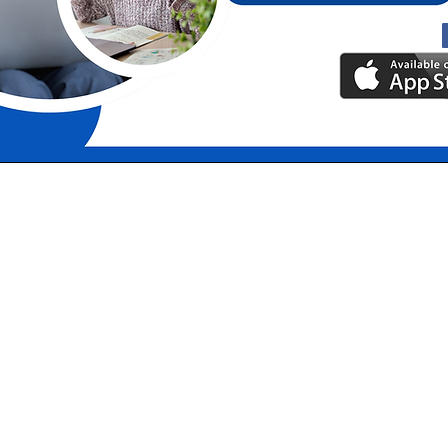
© 2025 por TeleHelp 24/7 impulsado p